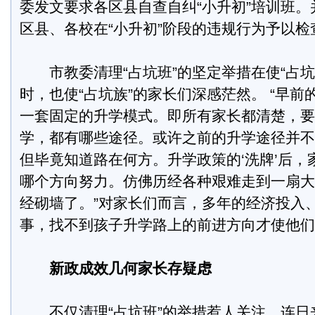
委发文要求各区县自查自纠“小升初”培训班。
区县、各校在“小升初”阶段的违规行为予以检
市教委清理“占坑班”的坚定举措在使“占坑
时，也使“占坑族”的家长们深感茫然。 “早
一套固定的升学模式。即所有家长都清楚，要
学，都有哪些途径。或许之前的升学途径并不
但毕竟知道路在何方。升学政策的‘洗牌’后，
哪个方向努力。仿佛历经各种艰难走到一扇大
经砌墙了。”对家长们而言，多年的经济投入
事，找不到孩子升学路上的前进方向才使他们
新政成效几何家长存疑虑
不仅清理“占坑班”的举措惹人关注，连日