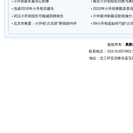
小升初家长最关心的事
南京小升初招生仍然与奥
浅谈2010年小升初共建生
2010年小升初奥数及英
武汉小升初招生可能减招择校生
六年级冲刺最后阶段做什
北京市教委：小升初“占坑班”寒假前叫停
09小升初该如何巧妙“占坑
版权所有：
奥数
联系电话： 010-51657802 5
地址：北三环安贞桥东蓝宝