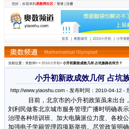
您好，欢迎来到
易教网社区
！
登录
|
注册
首页
|
奥数辅导
|
2010小升初
|
小学奥
当前位置：
奥数网
> >
2010小升初
>
小升初新政成效几何 占坑族路在何方？
小升初新政成效几何 占坑
http://www.yiaoshu.com - 发布时间：2010-04-1
目前，北京市的小升初政策虽未出台，
刘利民做客北京城市服务管理广播时明确表示
治理各种培训班、加大电脑派位力度、各校公
加强电子学籍管理四项新举措。尽管政策明确