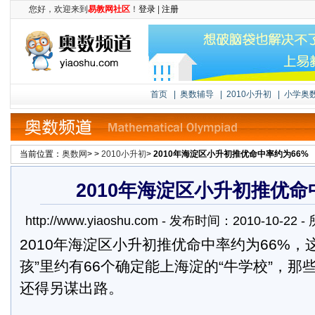
您好，欢迎来到
易教网社区
！
登录
|
注册
首页
|
奥数辅导
|
2010小升初
|
小学奥
当前位置：
奥数网
> >
2010小升初
>
2010年海淀区小升初推优命中率约为66%
2010年海淀区小升初推优命
http://www.yiaoshu.com - 发布时间：2010-10-2
2010年海淀区小升初推优命中率约为66%，这
孩”里约有66个确定能上海淀的“牛学校”，那
还得另谋出路。