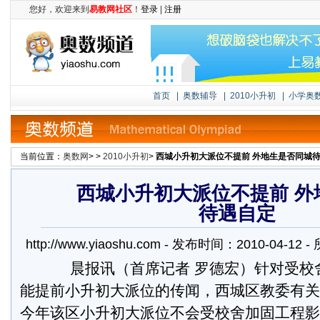
您好，欢迎来到
易教网社区
！
登录
|
注册
首页
|
奥数辅导
|
2010小升初
|
小学奥
当前位置：
奥数网
> >
2010小升初
>
西城小升初大派位不提前 外地生是否同城
西城小升初大派位不提前 外
待遇自定
http://www.yiaoshu.com - 发布时间：2010-04-1
晨报讯（首席记者 罗德宏）针对受校
能提前小升初大派位的传闻，西城区教委有关
今年该区小升初大派位不会受校舍加固工程影