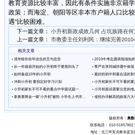
教育资源比较丰富，因此有条件实施非京籍学
政策；而海淀、朝阳等区非本市户籍人口比较
遇”比较困难。
下一篇文章：
小升初新政成效几何 占坑族路在何
上一篇文章：
市教委主任刘利民：继续完善201
相关文章
清华校长给毕业生的五句忠告
2010中考志愿填报须知
从一年级就开始的小升初终于要熬到头了
尊严在享同城待遇中体现
如何备战10年的小升初
最好的初中和最合适的初
冲刺小升初 要拟定好学习计划
小升初家长不可不看的重
小升初家长不可不看的重点中学面试题一
小升初面试需要注意的地
拿奥赛两金一银“小升初”被拒 小学生上书市长盼“简简单单上学”
省招办详解高招政策六大
版权所有：
奥数
联系电话： 010-51657802 5
地址：北三环安贞桥东蓝宝