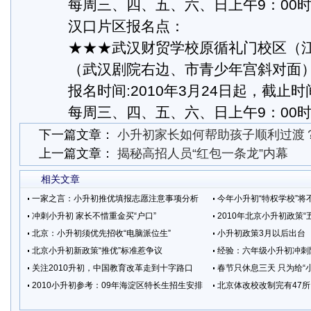
每周三、四、五、六、日上午9：00时—
汉口片区报名点：
★★★武汉财贸学校原循礼门校区（
（武汉剧院右边、市青少年宫斜对面
报名时间:2010年3月24日起，截止时间2
每周三、四、五、六、日上午9：00时—
下一篇文章：
小升初家长如何帮助孩子顺利过渡
上一篇文章：
揭秘高招人员“红包一条龙”内幕
相关文章
一家之言：小升初推优填报志愿注意事项分析
今年小升初“特权学校”将不
冲刺小升初 家长不惜重金买“户口”
2010年北京小升初政策“
北京：小升初须优先招收“电脑派位生”
小升初政策3月以后出台
北京小升初新政策“推优”标准惹争议
经验：六年级小升初冲刺
关注2010升初，中国教育改革走到十字路口
春节只休息三天 只为给“
2010小升初参考：09年海淀区特长生招生安排