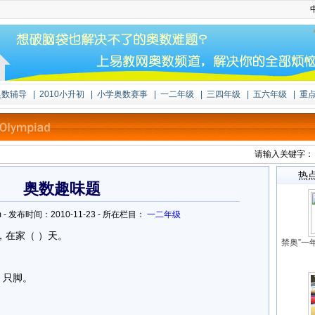
奥数辅导
|
2010小升初
|
小学奥数赛事
|
一二年级
|
三四年级
|
五六年级
|
重
请输入关键字
热
奥数趣味题
u.com - 发布时间：2010-11-23 - 所在栏目：
一二年级
，在家（ ）天。
禁奥”一
）只脚。