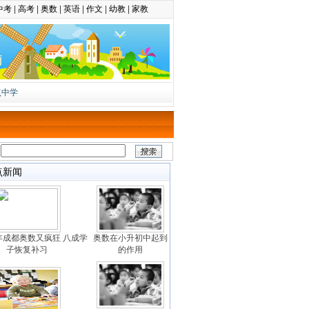
中考
|
高考
|
奥数
|
英语
|
作文
|
幼教
|
家教
点中学
：
点新闻
年成都奥数又疯狂 八成学
奥数在小升初中起到
子恢复补习
的作用