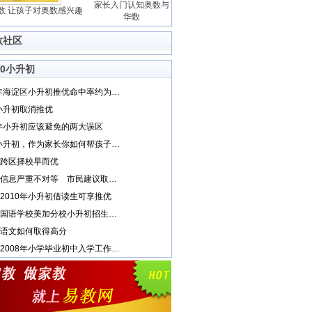
家长入门认知奥数与
数 让孩子对奥数感兴趣
华数
数社区
10小升初
2010年海淀区小升初推优命中率约为66%
1小升初取消推优
1年小升初应该避免的两大误区
2011小升初，作为家长你如何帮孩子取胜？
跨区择校早而优
小升初信息严重不对等 市民建议取消推优
2010年小升初借读生可享推优
武汉外国语学校美加分校小升初招生考试通知
语文如何取得高分
宣武区2008年小学毕业初中入学工作情况介绍