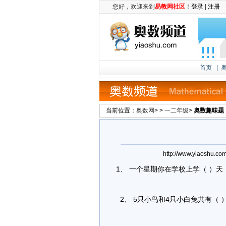
您好，欢迎来到
易教网社区
！
登录
|
注册
首页
|
当前位置：
奥数网
> >
一二年级
>
奥数趣味题
http://www.yiaosh
1、 一个星期你在学校上学（ ）天
2、 5只小鸟和4只小白兔共有（ 