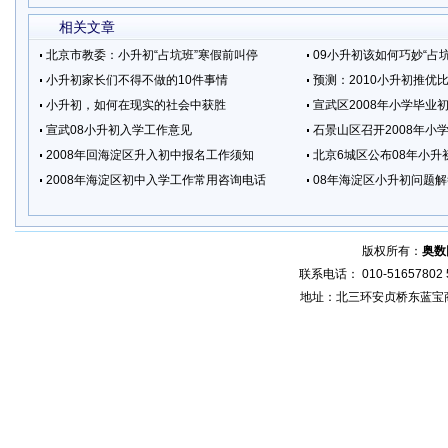
相关文章
北京市教委：小升初“占坑班”寒假前叫停
09小升初该如何巧妙“占坑
小升初家长们不得不做的10件事情
预测：2010小升初推优
小升初，如何在现实的社会中获胜
宣武区2008年小学毕业
宣武08小升初入学工作意见
石景山区召开2008年小
2008年回海淀区升入初中报名工作须知
北京6城区公布08年小升
2008年海淀区初中入学工作常用咨询电话
08年海淀区小升初问题
版权所有：
奥数
联系电话： 010-51657802 5
地址：北三环安贞桥东蓝宝