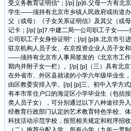
受义务教育证明信”；[/p] [p]6.父母一方
学生——须持有北京市乡镇人民政府或街道办
父（或母）《子女关系证明信》及其父（或母
记卡；[/p] [p]7.中建二局一公司职工子女
公司职工子女身份证明”；[/p] [p]8.北京
驻京机构人员子女、在京投资企业人员子女和
——须持有北京市人事局签发的《北京市工作
期内并附子女一栏）。[/p] [p]（三）具有
在外省市、外区县就读的小学六年级毕业生，
由区教委安排入学。[/p] [p]三、初中入学方式[/p
有本市常住户口的海淀区小学毕业生（包括按
类人员子女），可分别通过以下八种途径升入初中：
经教育行政部门认定的艺术教育特色学校、体
科技活动示范学校，按照相关规定和程序招收特长生
（二）推荐分配入学。所有小学（九年一贯制