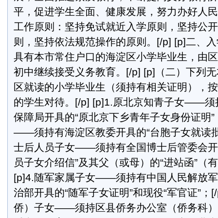
平，促进学生全面、健康发展，努力办好人民满意的
工作原则：坚持免试就近入学原则，坚持公开
则，坚持依法规范操作的原则。[/p] [p]二、入学资
具有本市常住户口的海淀区小学毕业生，由区
初中继续接受义务教育。[/p] [p]（二）下
区就读的小学毕业生（须持有相关证明），按
的学生对待。[/p] [p]1.原北京知青子女—
保障局开具的“原北京下乡青年子女身份证明”； [/
——须持有海淀区教委开具的“台胞子女就读批准书”；
士后人员子女——须持有全国博士后管委会开
员子女介绍信”及其父（或母）的“进站函”（有效
[p]4.随军家属子女——须持有中国人民解放
治部开具的“随军子女证明”和现役“军官证”；[/p]
侨）子女——须持区县侨务办公室（侨务科）