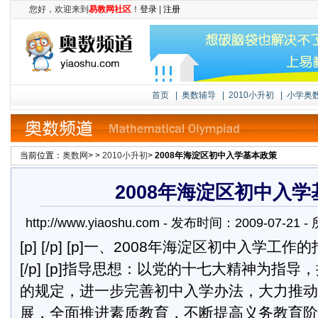
您好，欢迎来到
易教网社区
！
登录
|
注册
首页
|
奥数辅导
|
2010小升初
|
小学奥
当前位置：
奥数网
> >
2010小升初
>
2008年海淀区初中入学基本政策
2008年海淀区初中入
http://www.yiaoshu.com - 发布时间：2009-07-2
[p] [/p] [p]一、2008年海淀区初中入学
[/p] [p]指导思想：以党的十七大精神为指
的规定，进一步完善初中入学办法，大力推动
展，全面推进素质教育，不断提高义务教育阶