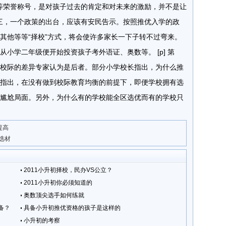
”等荣誉称号，是对孩子过去的肯定和对未来的激励，并不是让
] 第三，一个政策的出台，应该有安民告示。按照推优入学的政
其他等等“择校”方式，将会使许多家长一下子转不过弯来。
小学二年级便开始投资孩子考外语证、奥数等。 [p] 第
校际的差异专家认为是后者。部分小学校长指出，为什么推
指出，在没有做到校际教育均衡的前提下，即便学校拥有选
尴尬局面。另外，为什么有的学校能全区选优而有的学校只
提高
选材
2011小升初择校，民办VS公立？
2011小升初你必须知道的
奥数顶尖选手如何练就
备？
具备小升初推优资格的孩子是这样的
小升初的考察