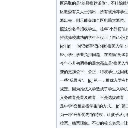
区采取的是“差额推荐派位”，不排除推
区教委有关人士指出，所有被推荐学生
派出去，则只能参加全区电脑大派位。
照这份名单招收学生。往年“小升初”
推优择校成功的学生不仅上了自己心仪
[/p] [p] [b]记者手记[/b][b]推优
轻小学生学业负担问题，在遵循“免试
今年小升初调整的最大亮点是“推优入学
变的更加公平、公正，特权学生也因此减少
一些“反思考”。 [p] 第一，推优入
规定。因为推优入学造成了学生入学机
义务教育是普及教育，不是选拔教育，
足中学“变相选拔学生”的方式。 [p
为一种“升学优先”的特权，让孩子从
拉票、贿票现象。不少的校长表示：让