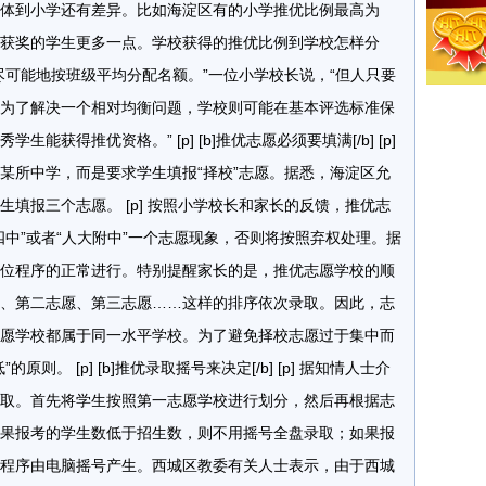
体到小学还有差异。比如海淀区有的小学推优比例最高为
校获奖的学生更多一点。学校获得的推优比例到学校怎样分
尽可能地按班级平均分配名额。”一位小学校长说，“但人只要
为了解决一个相对均衡问题，学校则可能在基本评选标准保
获得推优资格。” [p] [b]推优志愿必须要填满[/b] [p]
某所中学，而是要求学生填报“择校”志愿。据悉，海淀区允
填报三个志愿。 [p] 按照小学校长和家长的反馈，推优志
中”或者“人大附中”一个志愿现象，否则将按照弃权处理。据
位程序的正常进行。特别提醒家长的是，推优志愿学校的顺
、第二志愿、第三志愿……这样的排序依次录取。因此，志
愿学校都属于同一水平学校。为了避免择校志愿过于集中而
则。 [p] [b]推优录取摇号来决定[/b] [p] 据知情人士介
取。首先将学生按照第一志愿学校进行划分，然后再根据志
果报考的学生数低于招生数，则不用摇号全盘录取；如果报
程序由电脑摇号产生。西城区教委有关人士表示，由于西城