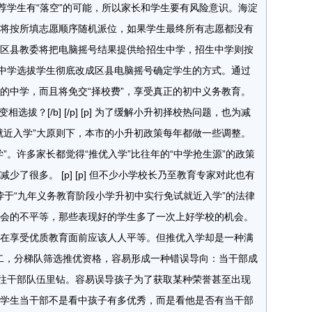
荐学生有“落空”的可能，所以家长和学生要有风险意识。海淀
将按所填志愿顺序随机派位，如果学生最终所有志愿都没有
区县教委将把电脑摇号结果提供给招生中学，招生中学则按
由中学选拔学生彻底改成区县电脑摇号确定学生的方式。通过
的中学，而且将免交“择校费”，享受真正的初中义务教育。
入学：变相选拔？[/b] [/p] [p] 为了缓解小升初择校热问题，也为减
就近入学”大原则下，本市的小升初政策每年都做一些调整。
”。许多家长都觉得“推优入学”比往年的“中学抢生源”的政策
了很多。 [p] [p] 但不少小学校长乃至教育专家对此也有
学有悖于“九年义务教育阶段小学升初中实行免试就近入学”的法律
会的不平等，那些表现好的学生多了一次上好学校的机会。
在享受优质教育面前应该人人平等。但推优入学却是一种满
] 第二，分梯队筛选推优资格，容易形成一种错误导向：当干部成
小往干部队伍里钻。容易误导孩子为了获取某种荣誉甚至出现
学生当干部不是看中孩子有多优秀，而是看他是否有当干部