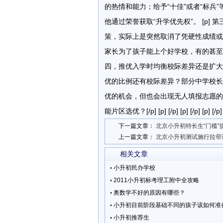
的热情和能力；给予“十佳”或者“标兵
他通过荣誉获取“升学优先权”。 [p
策，实际上是突然取消了凭硬性成绩或
家长为了孩子能上个好学校，有的甚至从
四，推优入学时均衡校际差异还是扩大
优的比例还有校际差异？部分中学校长
优的机会，但也会出现无人填报志愿的
能片区选优？[/p] [p] [/p] [p] [/p] [p] [/p]
下一篇文章：
北京小升初特长生“门槛”
上一篇文章：
北京小升初测试施行拉帘
相关文章
小升初民办学校
2011小升初标考理工附中全攻略
奥数学不好的原因有哪些？
小升初目前阶段基础不同的孩子该如何准
小升初推荐生