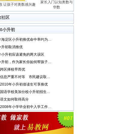
家长入门认知奥数与
数 让孩子对奥数感兴趣
华数
数社区
10小升初
2010年海淀区小升初推优命中率约为66%
1小升初取消推优
1年小升初应该避免的两大误区
2011小升初，作为家长你如何帮孩子取胜？
跨区择校早而优
小升初信息严重不对等 市民建议取消推优
2010年小升初借读生可享推优
武汉外国语学校美加分校小升初招生考试通知
语文如何取得高分
宣武区2008年小学毕业初中入学工作情况介绍