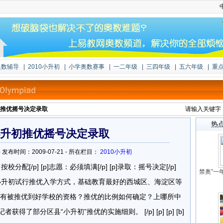
奥数辅导
|
2010小升初
|
小学奥数赛事
|
一二年级
|
三四年级
|
五六年级
|
重
推优摇号决定录取
请输入关键字
热
升初推优摇号决定录取
com - 发布时间：2009-07-21 - 所在栏目：
2010小升初
比例：按校分配[/p] [p]志愿：必须填满[/p] [p]录取：摇号决定[/p]
禁奥”一
] 今年北京市小升初试行推优入学方式，基础教育最好的西城区、海淀区等
有被推优到好学校的资格？推优的比例如何确定？上哪所中
了部分区县“小升初”推优的实施细则。 [/p] [p] [p] [b]