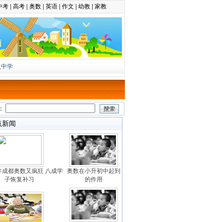
中考
|
高考
|
奥数
|
英语
|
作文
|
幼教
|
家教
点中学
：
点新闻
年成都奥数又疯狂 八成学
奥数在小升初中起到
子恢复补习
的作用