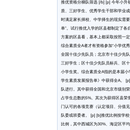
推优资格分梯队筛选 [/b] [p] 
质、三好学生、优秀学生干部和学业成
时满足家长择校、中学择生的现实需要
单”。试行推优入学的区县都制定了各
方案的区县看，基本上都采取按照一定的
综合素质全A者才有资格参加“小学优
全国十佳少先队员；北京市十佳少先队
三好学生；区十佳少先队员标兵、区十
小学生奖。综合素质全A指的是本届小
学生素质发展报告单》中获得全A。 [
队进行。其中获得全国和北京市级别荣
占学生总数的5%。其次为获得区县荣
门认可的各项竞赛（认定项目、分值见
队委或班委者。 [p] [b]推优比例按学
比例，其中西城区为30%、海淀区平均