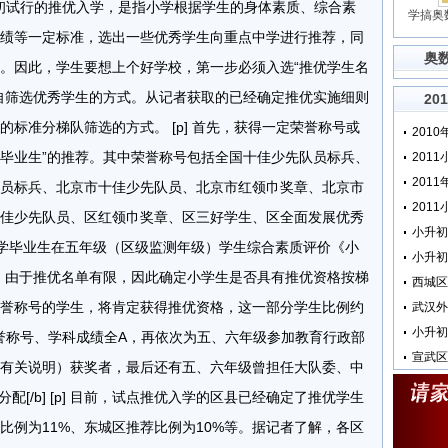
今年小升初试行的推优入学，是指小学根据学生的身体素质、综合素
学搞奥
绩等一定标准，选出一些优秀学生向重点中学进行推荐，同
奥
。因此，学生要想上个好学校，第一步必须入选“推优学生名
自筛选优秀学生的方式。从记者获取的已经确定推优实施细则
20
标准分梯队筛选的方式。 [p] 首先，获得一定荣誉称号或
秀毕业生”的推荐。其中荣誉称号包括全国十佳少先队员标兵、
201
201
员标兵、北京市十佳少先队员、北京市红领巾奖章、北京市
佳少先队员、区红领巾奖章、区三好学生、区全面发展优秀
小升初
学毕业生在五年级（区级监测年级）学生综合素质评价《小
p] 由于推优名单有限，因此确定小学生是否具有推优资格按梯
西城区
誉称号的学生，将肯定获得推优资格，这一部分学生比例约
小升初
誉称号、学科成绩全A，再依次为五、六年级参加教育行政部
有关说明）获奖者，最后还有五、六年级曾担任大队委、中
校分配[/b] [p] 目前，试点推优入学的区县已经确定了推优学生
比例为11%、东城区推荐比例为10%等。据记者了解，各区