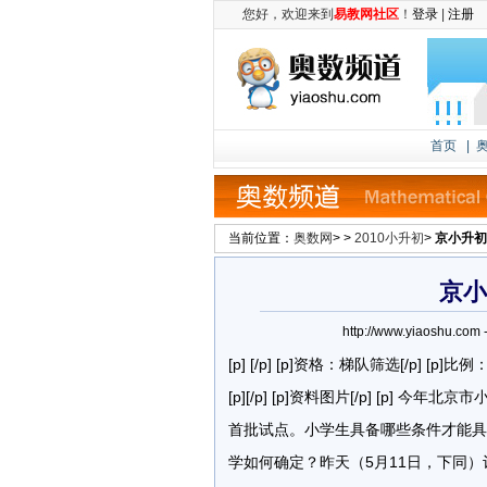
您好，欢迎来到
易教网社区
！
登录
|
注册
首页
|
当前位置：
奥数网
> >
2010小升初
>
京小升初
京小
http://www.yiaoshu.
[p] [/p] [p]资格：梯队筛选[/p] [p]
[p][/p] [p]资料图片[/p] [p
首批试点。小学生具备哪些条件才能具
学如何确定？昨天（5月11日，下同）记者获得