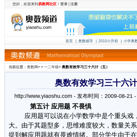
您好，欢迎来到
易教网社区
！
登录
|
注册
首页
|
奥数辅导
|
2010小升初
|
小学奥
当前位置：
奥数网
> >
一二年级
>
奥数有效学习三十六计（五）
奥数有效学习三十六
http://www.yiaoshu.com - 发布时间：2009-08-
第五计 应用题 不畏惧
应用题可以说在小学数学中是个重头戏
大。由于其题型多，思维难度较大，数量关系
提到解应用题就有畏难情绪。部分学生由于在