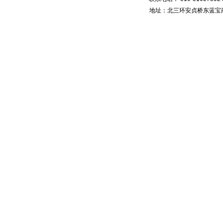
地址：北三环安贞桥东蓝宝