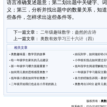
语言准确复述题意；第二划出题中关键字、词
义；第三，分析并找出题中的数量关系，知道
些条件，怎样求出这些条件等。
下一篇文章：
二年级趣味数学：盎然的古诗
上一篇文章：
奥数有效学习三十六计（四）
相关文章
奥数趣味题：数学宫的故事
由玩到学，如何做好幼小
给一年级学生家长的几点建议
小学校长指点如何渡过后
新一年级学习哪方面最重要？
低年段学生阅读理解能力
如何用儿童的思维感受奥数？
一年级孩子学习最应注重
低年级小朋友如何学好奥数？
各方的经验告诉我－暑假
二年级开始我们也走在小升初的路上
奥数考出100分 超常儿
版权所有：
奥数
联系电话： 010-51657802 5